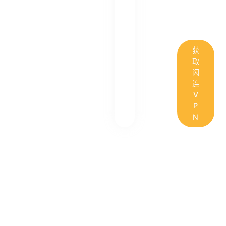
获
取
闪
连
V
P
N