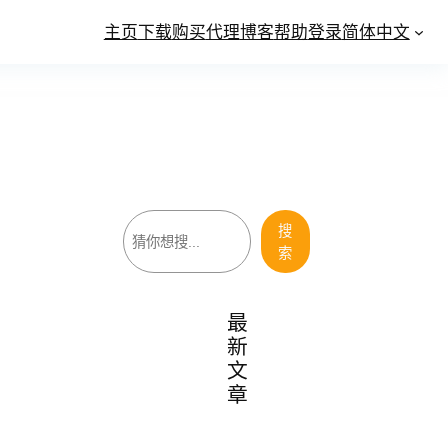
主页
下载
购买
代理
博客
帮助
登录
简体中文
搜
搜
索
索
最
新
文
章