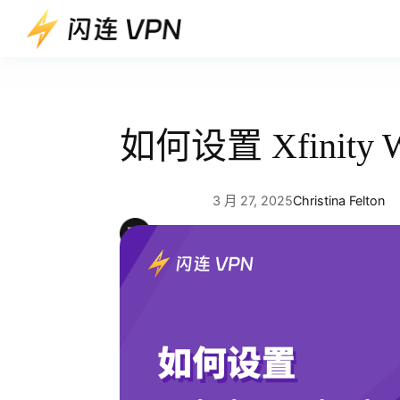
跳
至
内
容
如何设置 Xfinity
3 月 27, 2025
Christina Felton