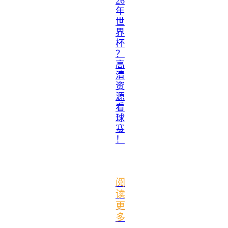
26
年
世
界
杯
？
高
清
资
源
看
球
赛
！
阅
读
更
多