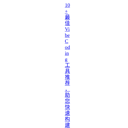
10
+
最
佳
Vi
be
C
od
in
g
工
具
推
荐
，
助
您
快
速
构
建