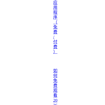
应
用
程
序
（
免
费
/
付
费
）
如
何
免
费
观
看
20