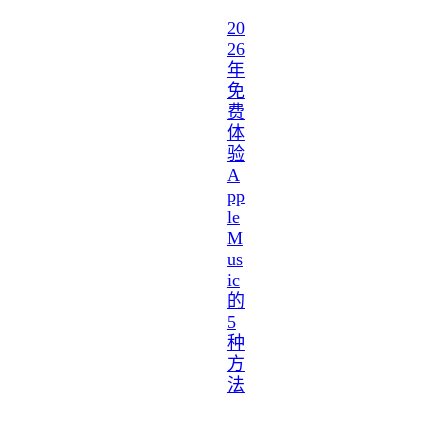
20
26
年
免
费
体
验
A
pp
le
M
us
ic
的
5
种
方
法