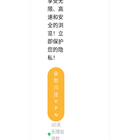
享受无
限、高
速和安
全的浏
览！立
即保护
您的隐
私！
获
取
闪
连
V
P
N
30天
无理由
退款