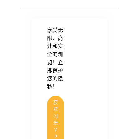
享受无
限、高
速和安
全的浏
览！立
即保护
您的隐
私！
获
取
闪
连
V
P