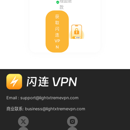
理由退
款
获
取
闪
连
VP
N
Email :
support@lightxtremevpn.com
商业联系:
business@lightxtremevpn.com