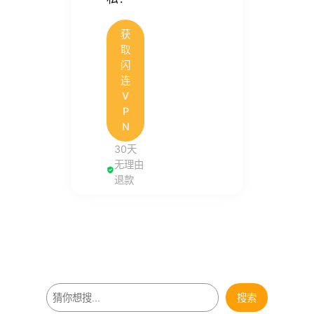
获
取
闪
连
V
P
N
30天
无理由
退款
搜
搜索
索