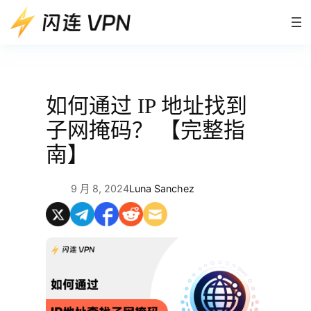
跳
至
内
容
如何通过 IP 地址找到
子网掩码？ 【完整指
南】
9 月 8, 2024
Luna Sanchez