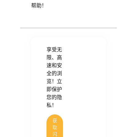
帮助！
享受无
限、高
速和安
全的浏
览！立
即保护
您的隐
私！
获
取
闪