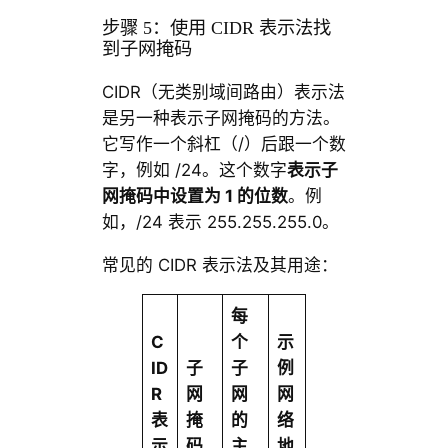
步骤 5：使用 CIDR 表示法找
到子网掩码
CIDR（无类别域间路由）表示法
是另一种表示子网掩码的方法。
它写作一个斜杠（/）后跟一个数
字，例如 /24。这个数字
表示子
网掩码中设置为
1
的位数
。例
如，/24 表示 255.255.255.0。
常见的 CIDR 表示法及其用途：
每
C
个
示
ID
子
子
例
R
网
网
网
表
掩
的
络
示
码
主
地