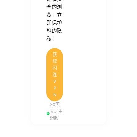
全的浏
览！立
即保护
您的隐
私！
获
取
闪
连
V
P
N
30天
无理由
退款