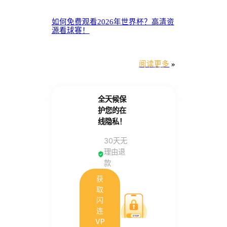
如何免费观看2026年世界杯？高清资
源看球赛！
阅读更多
»
全天候保
护您的在
线隐私！
30天无
理由退
款
获
取
闪
连
VP