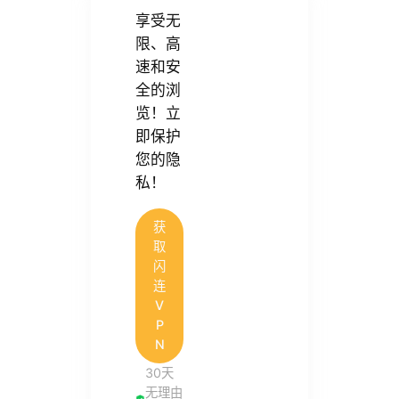
享受无
限、高
速和安
全的浏
览！立
即保护
您的隐
私！
获
取
闪
连
V
P
N
30天
无理由