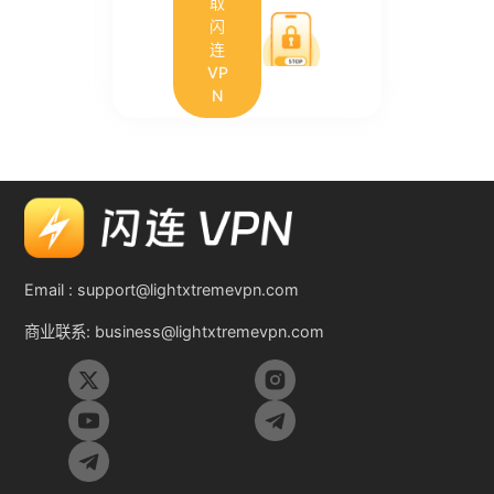
取
闪
连
VP
N
Email :
support@lightxtremevpn.com
商业联系:
business@lightxtremevpn.com