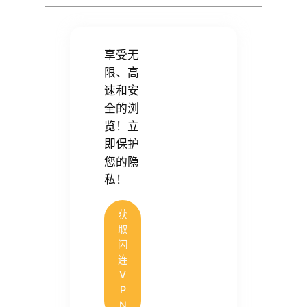
享受无
限、高
速和安
全的浏
览！立
即保护
您的隐
私！
获
取
闪
连
V
P
N