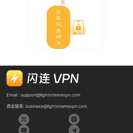
款
获
取
闪
连
VP
N
Email :
support@lightxtremevpn.com
商业联系:
business@lightxtremevpn.com