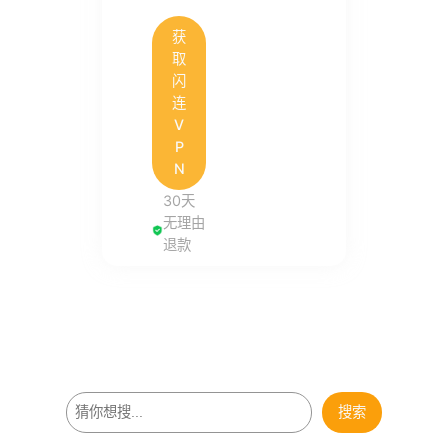
获
取
闪
连
V
P
N
30天
无理由
退款
搜
搜索
索