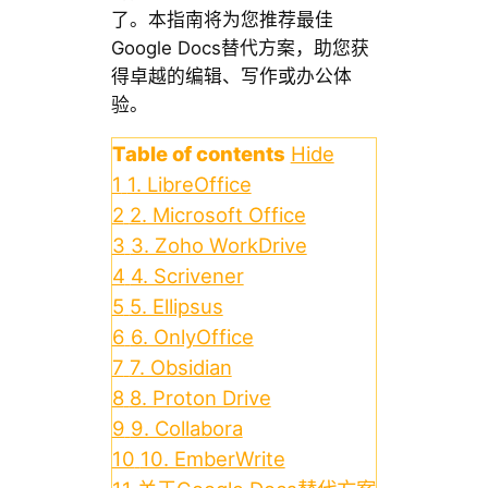
了。本指南将为您推荐最佳
Google Docs替代方案，助您获
得卓越的编辑、写作或办公体
验。
Table of contents
Hide
1
1. LibreOffice
2
2. Microsoft Office
3
3. Zoho WorkDrive
4
4. Scrivener
5
5. Ellipsus
6
6. OnlyOffice
7
7. Obsidian
8
8. Proton Drive
9
9. Collabora
10
10. EmberWrite