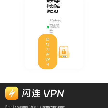
全天候保
护您的在
线隐私！
30天无
理由退
款
获
取
闪
连
VP
N
Email :
support@lightxtremevpn.com