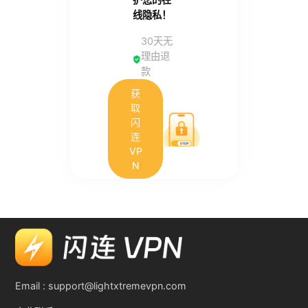
线隐私！
30天无
理由退
款
获
取
闪
连
VP
N
Email :
support@lightxtremevpn.com