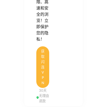
限、高
速和安
全的浏
览！立
即保护
您的隐
私！
获
取
闪
连
V
P
N
30天
无理由
退款