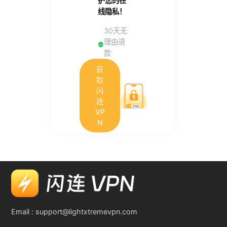
护您的在
线隐私！
30天无
理由退
款
获
取
闪
连
VP
N
Email :
support@lightxtremevpn.com