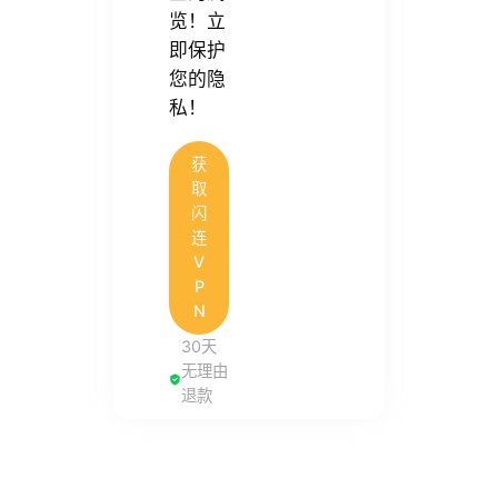
览！立
即保护
您的隐
私！
获
取
闪
连
V
P
N
30天
无理由
退款