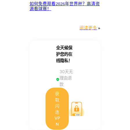
如何免费观看2026年世界杯？高清资
源看球赛！
阅读更多
»
全天候保
护您的在
线隐私！
30天无
理由退
款
获
取
闪
连
VP
N