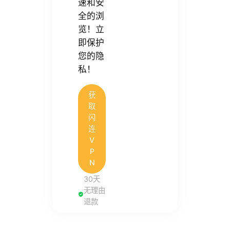
速和安
全的浏
览！立
即保护
您的隐
私！
获
取
闪
连
V
P
N
30天
无理由
退款