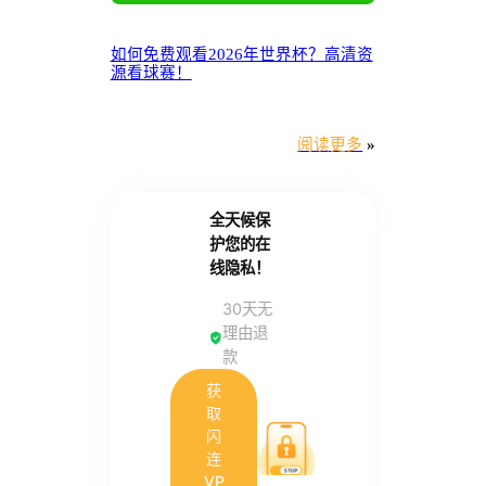
如何免费观看2026年世界杯？高清资
源看球赛！
阅读更多
»
全天候保
护您的在
线隐私！
30天无
理由退
款
获
取
闪
连
VP