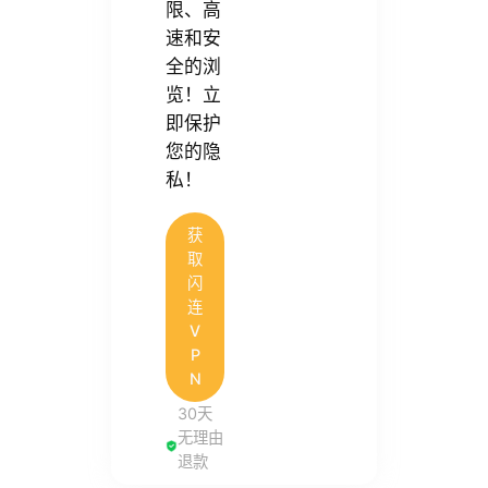
限、高
速和安
全的浏
览！立
即保护
您的隐
私！
获
取
闪
连
V
P
N
30天
无理由
退款