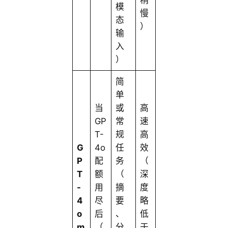
稍
模
慢
态
）
输
入
）
简
单
当
或
高
GP
常
速
T-
规
高
G
4o
任
效
P
配
务
（
T
额
（
深
-
用
摘
度
4
尽
要
略
o
后
、
低
m
（
分
于