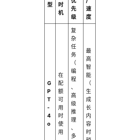
优
/
型
时
先
速
机
级
度
复
杂
任
最
务
高
（
智
编
在
能
程
G
配
（
、
P
额
生
高
T
可
成
级
-
用
长
推
4
时
内
理
o
使
容
、
用
时
多