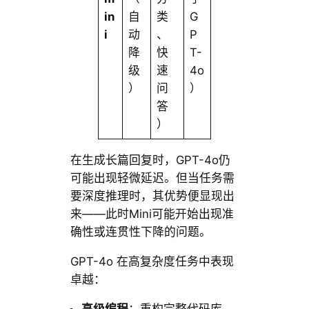
in
自
类
G
i
动
、
P
降
快
T-
级
速
4o
）
问
）
答
）
在生成长篇回复时，GPT-4o仍
可能出现轻微延迟。但当任务需
要深度推理时，其优势便显现出
来——此时Mini可能开始出现准
确性或连贯性下降的问题。
GPT-4o 在高复杂度任务中表现
卓越：
高级编程
：重构完整代码库、