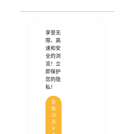
享受无
限、高
速和安
全的浏
览！立
即保护
您的隐
私！
获
取
闪
连
V