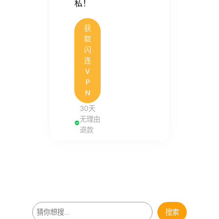
私！
获
取
闪
连
V
P
N
30天
无理由
退款
搜
搜索
索