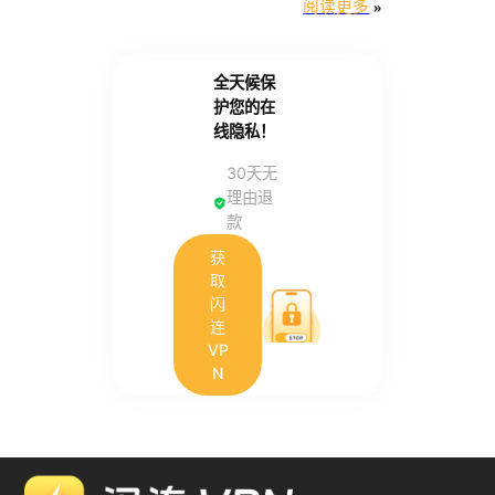
阅读更多
»
全天候保
护您的在
线隐私！
30天无
理由退
款
获
取
闪
连
VP
N