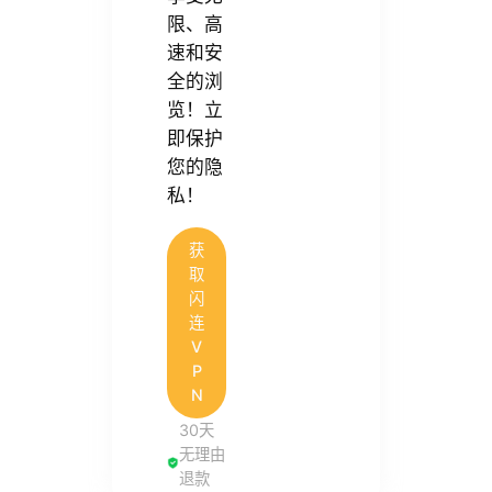
限、高
速和安
全的浏
览！立
即保护
您的隐
私！
获
取
闪
连
V
P
N
30天
无理由
退款