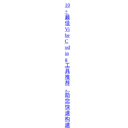
10
+
最
佳
Vi
be
C
od
in
g
工
具
推
荐
，
助
您
快
速
构
建