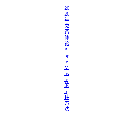
20
26
年
免
费
体
验
A
pp
le
M
us
ic
的
5
种
方
法