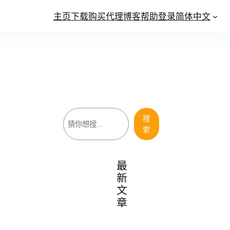
主页
下载
购买
代理
博客
帮助
登录
简体中文
搜
搜
索
索
最
新
文
章