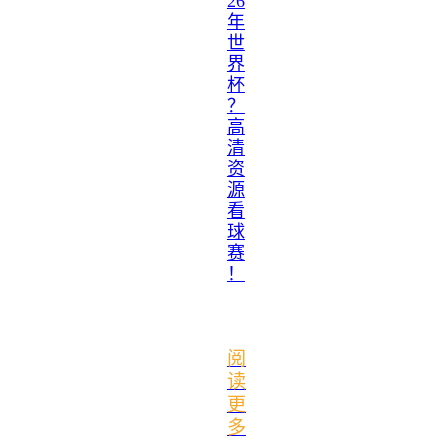
26
年
世
界
杯
？
高
清
资
源
看
球
赛
！
阅
读
更
多