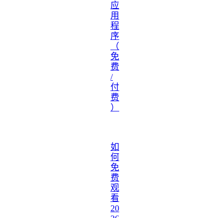
应
用
程
序
（
免
费
/
付
费
）
如
何
免
费
观
看
20