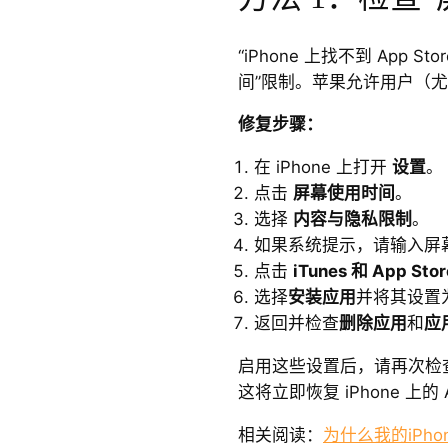
“iPhone 上找不到 App 
间”限制。苹果允许用户（尤其是
修复步骤：
在 iPhone 上打开
设置
。
点击
屏幕使用时间
。
选择
内容与隐私限制
。
如果系统提示，请输入屏
点击
iTunes 和 App Sto
选择
安装应用
并将其设置
返回并检查
删除应用
和
应
启用这些设置后，请再次检
这将立即恢复 iPhone 上的 A
相关阅读：
为什么我的iPho