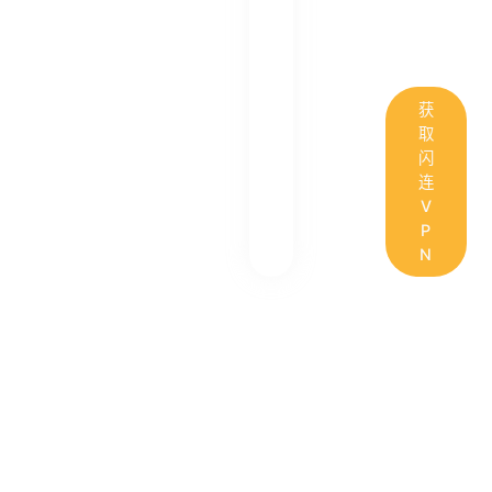
获
取
闪
连
V
P
N