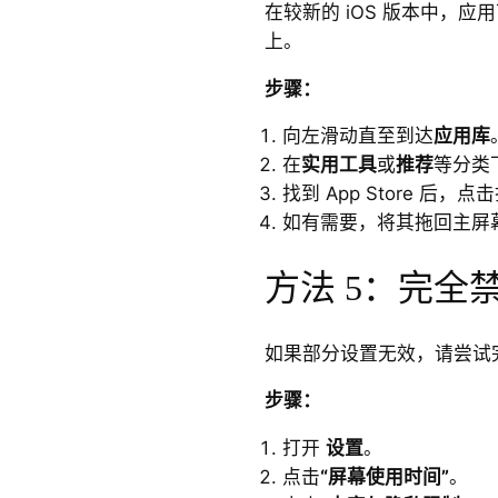
在较新的 iOS 版本中，
上。
步骤：
向左滑动直至到达
应用库
在
实用工具
或
推荐
等分类下
找到 App Store 后，点
如有需要，将其拖回主屏
方法 5：完全
如果部分设置无效，请尝试
步骤：
打开
设置
。
点击
“屏幕使用时间”
。