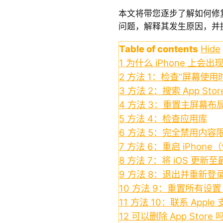
本文将带您逐步了解如何修复 iPh
问题，解释其发生原因，并
Table of contents
Hide
1
为什么 iPhone 上会出现
2
方法 1：检查“屏幕使用
3
方法 2：搜索 App Stor
4
方法 3：重置主屏幕布
5
方法 4：检查应用库
6
方法 5：完全禁用内容
7
方法 6：重启 iPhon
8
方法 7：将 iOS 更新
9
方法 8：退出并重新登录 A
10
方法 9：重置所有设
11
方法 10：联系 Apple
12
可以删除 App Store 