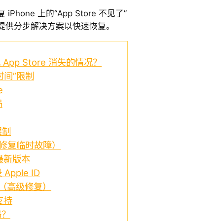
one 上的“App Store 不见了”
提供分步解决方案以快速恢复。
 App Store 消失的情况？
时间”限制
e
局
限制
e（修复临时故障）
至最新版本
pple ID
置（高级修复）
 支持
吗？