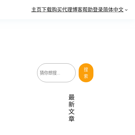
主页
下载
购买
代理
博客
帮助
登录
简体中文
搜
搜
索
索
最
新
文
章