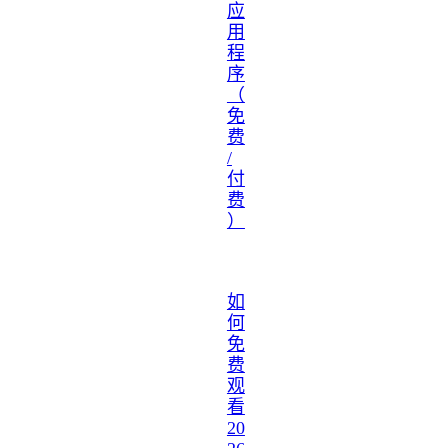
应
用
程
序
（
免
费
/
付
费
）
如
何
免
费
观
看
20