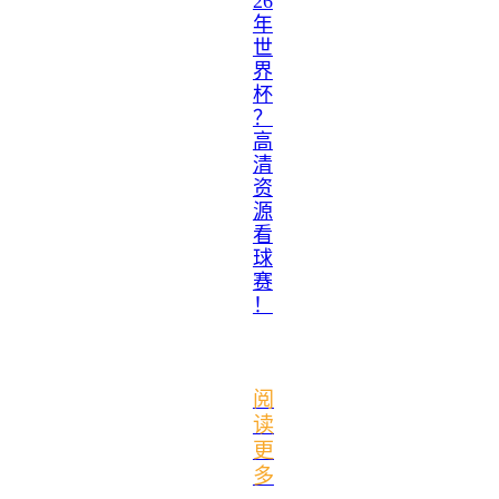
26
年
世
界
杯
？
高
清
资
源
看
球
赛
！
阅
读
更
多