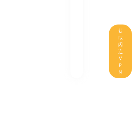
获
取
闪
连
V
P
N