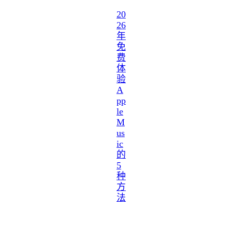
20
26
年
免
费
体
验
A
pp
le
M
us
ic
的
5
种
方
法