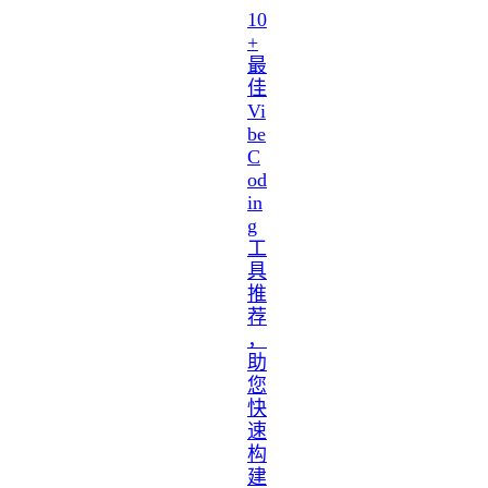
10
+
最
佳
Vi
be
C
od
in
g
工
具
推
荐
，
助
您
快
速
构
建