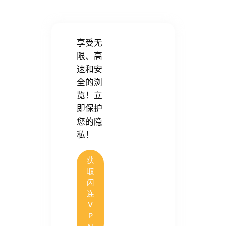
享受无
限、高
速和安
全的浏
览！立
即保护
您的隐
私！
获
取
闪
连
V
P