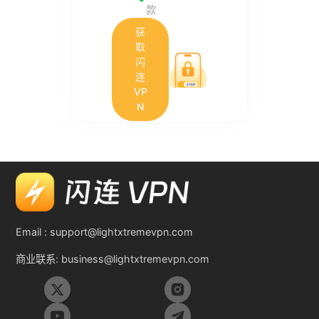
款
获
取
闪
连
VP
N
Email :
support@lightxtremevpn.com
商业联系:
business@lightxtremevpn.com