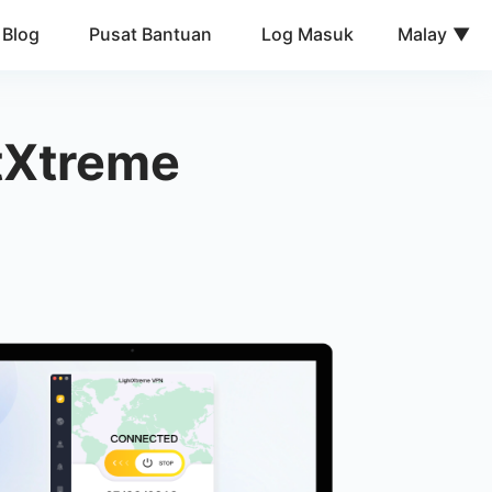
Blog
Pusat Bantuan
Log Masuk
Malay
tXtreme