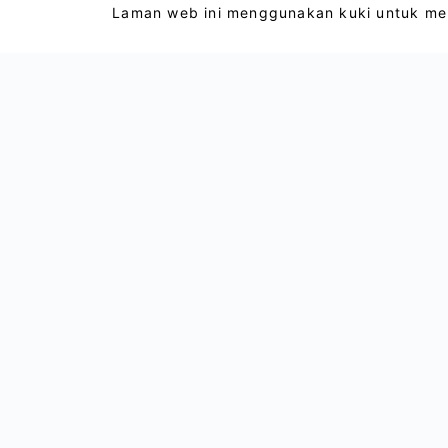
Laman web ini menggunakan kuki untuk men
Email : support@lightxtremevpn.com
Hubungan Perniagaan: business@lightxtrem