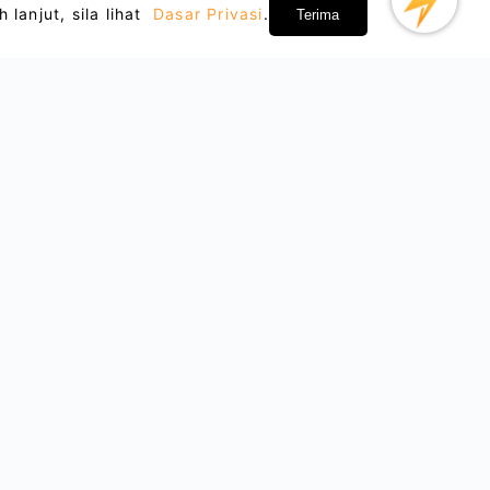
anjut, sila lihat
Dasar Privasi
.
Terima
Tentang Kami
Kerjasama
Blog
Jadi Rakan Niaga
Dasar Privasi
Terma Perkhidmatan