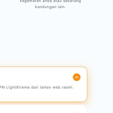
kegemaran anda atau sebarang
kandungan lain.
PN LightXtreme dari laman web rasmi.