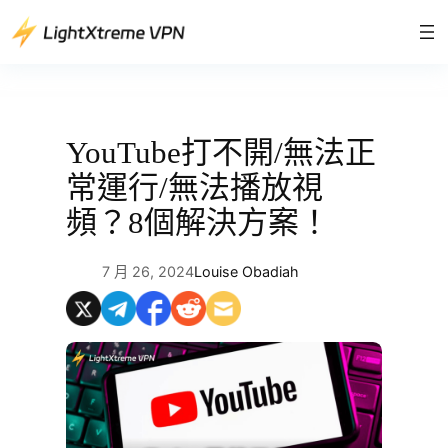
跳
至
主
要
內
容
YouTube打不開/無法正
常運行/無法播放視
頻？8個解決方案！
7 月 26, 2024
Louise Obadiah