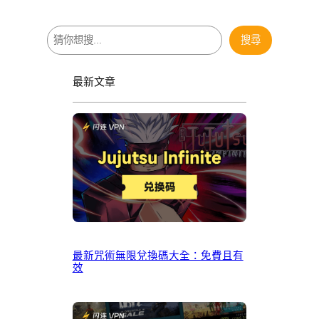
搜
搜尋
尋
最新文章
最新咒術無限兌換碼大全：免費且有
效