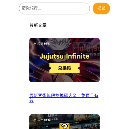
搜
搜尋
尋
最新文章
最新咒術無限兌換碼大全：免費且有
效