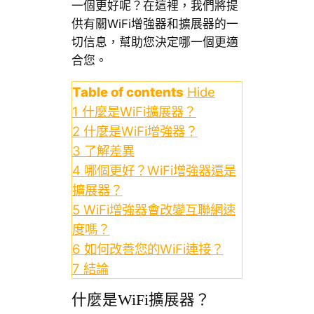
一個更好呢？在這裡，我們將提
供有關WiFi增強器和擴展器的一
切信息，幫助您決定哪一個更適
合您。
Table of contents
Hide
1
什麼是WiFi擴展器？
2
什麼是WiFi增強器？
3
了解差異
4
哪個更好？WiFi增強器還是
擴展器？
5
WiFi增強器會改變互聯網速
度嗎？
6
如何改善您的WiFi連接？
7
結論
什麼是WiFi擴展器？