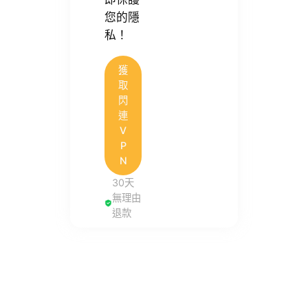
您的隱
私！
獲
取
閃
連
V
P
N
30天
無理由
退款