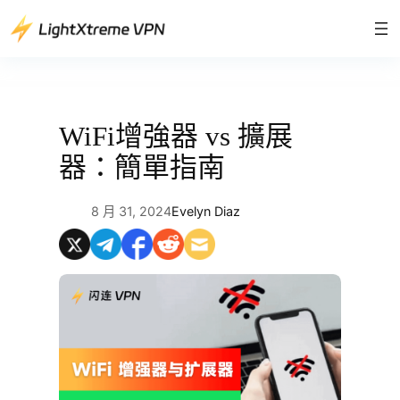
跳
至
主
要
內
容
WiFi增強器 vs 擴展
器：簡單指南
8 月 31, 2024
Evelyn Diaz