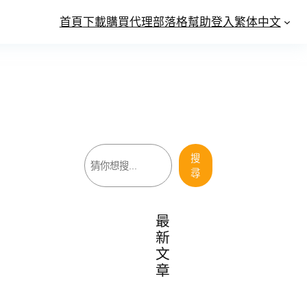
首頁
下載
購買
代理
部落格
幫助
登入
繁体中文
搜
搜
尋
尋
最
新
文
章