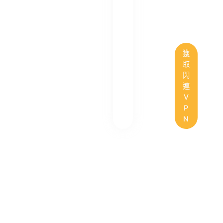
獲
取
閃
連
V
P
N