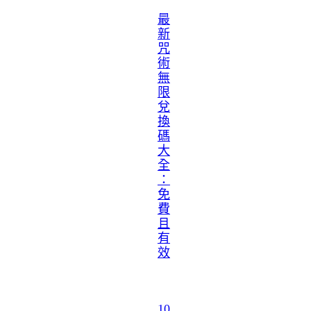
最
新
咒
術
無
限
兌
換
碼
大
全
：
免
費
且
有
效
10