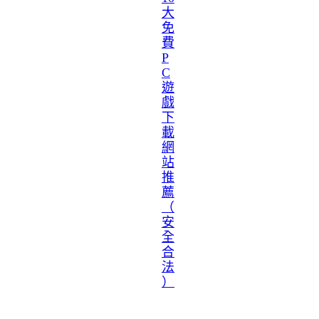
大
免
費
P
C
遊
戲
下
載
網
站
推
薦
（
安
全
合
法
）