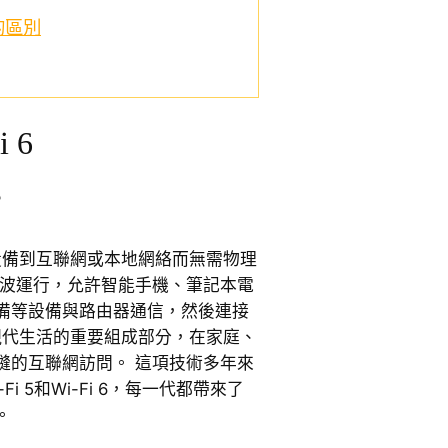
間的區別
i 6
？
接設備到互聯網或本地網絡而無需物理
電波運行，允許智能手機、筆記本電
備等設備與路由器通信，然後連接
為現代生活的重要組成部分，在家庭、
縫的互聯網訪問。 這項技術多年來
i 5和Wi-Fi 6，每一代都帶來了
。