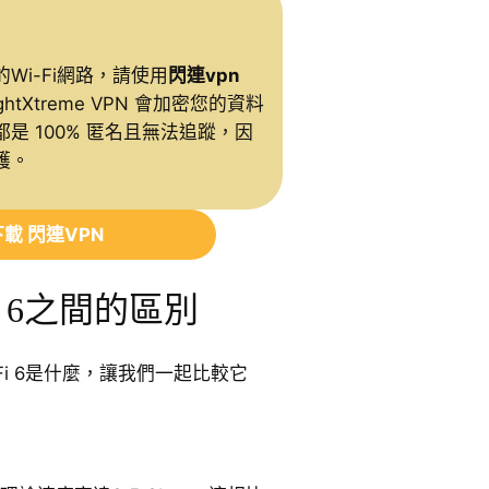
Wi-Fi網路，請使用
閃連vpn
ghtXtreme VPN 會加密您的資料
是 100% 匿名且無法追蹤，因
護。
載 閃連VPN
-Fi 6之間的區別
i-Fi 6是什麼，讓我們一起比較它