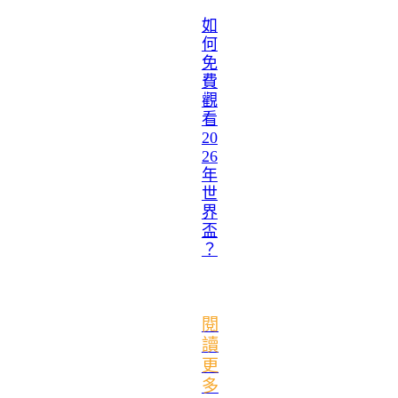
如
何
免
費
觀
看
20
26
年
世
界
盃
？
閱
讀
更
多