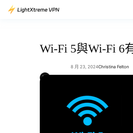
跳
至
主
要
內
容
Wi-Fi 5與Wi-F
8 月 23, 2024
Christina Felton