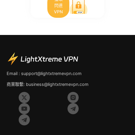
閃連
VPN
Email :
support@lightxtremevpn.com
商業聯繫:
business@lightxtremevpn.com