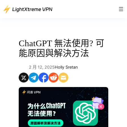
跳
至
主
要
內
容
ChatGPT 無法使用? 可
能原因與解決方法
2 月 12, 2025
Holly Sretan