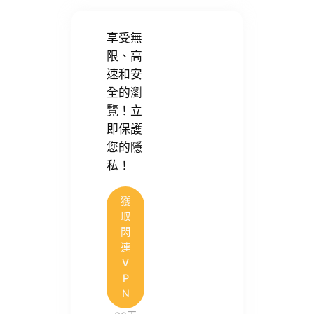
享受無
限、高
速和安
全的瀏
覽！立
即保護
您的隱
私！
獲
取
閃
連
V
P
N