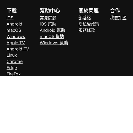
下載
幫助中心
關於閃連
合作
iOS
常見問題
部落格
我要加盟
Android
iOS 幫助
隱私權政策
macOS
Android 幫助
服務條款
Windows
macOS 幫助
Apple TV
Windows 幫助
Android TV
Linux
Chrome
Edge
FireFox
支付方式
30天無理由退款
© 2026 LightXtreme VPN。版權所有。由RAYAAUSTIN LLC擁有並
營運。 閃連VPN唯一官方網站。