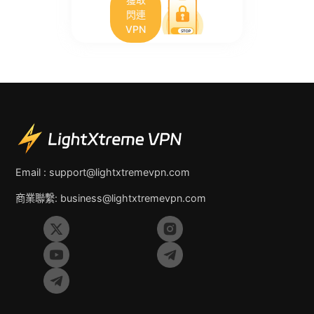
閃連
VPN
Email :
support@lightxtremevpn.com
商業聯繫:
business@lightxtremevpn.com