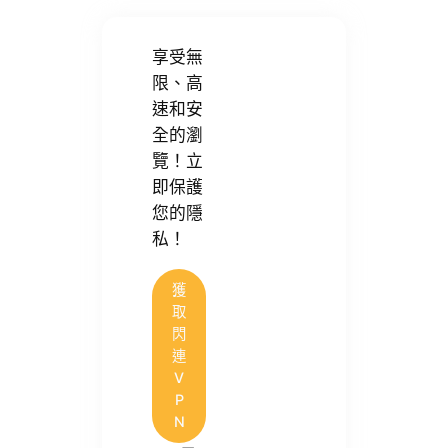
享受無
限、高
速和安
全的瀏
覽！立
即保護
您的隱
私！
獲
取
閃
連
V
P
N