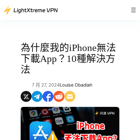
跳
至
主
要
內
容
為什麼我的iPhone無法
下載App？10種解決方
法
7 月 27, 2024
Louise Obadiah