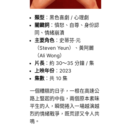
類型
：黑色喜劇 / 心理劇
關鍵詞
：憤怒、自尊、身份認
同、情緒崩潰
主要角色
：史蒂芬·元
（Steven Yeun）、黃阿麗
（Ali Wong）
片長
：約 30～35 分鐘 / 集
上映年份
：2023
集數
：共 10 集
一個糟糕的日子，一根在高速公
路上豎起的中指，兩個原本素昧
平生的人，瞬間捲入一場越演越
烈的情緒戰爭，既荒謬又令人共
鳴。