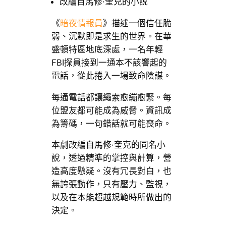
改編自馬修·奎克的小說
《
暗夜情報員
》描述一個信任脆
弱、沉默即是求生的世界。在華
盛頓特區地底深處，一名年輕
FBI探員接到一通本不該響起的
電話，從此捲入一場致命陰謀。
每通電話都讓繩索愈繃愈緊。每
位盟友都可能成為威脅。資訊成
為籌碼，一句錯話就可能喪命。
本劇改編自馬修·奎克的同名小
說，透過精準的掌控與計算，營
造高度懸疑。沒有冗長對白，也
無誇張動作，只有壓力、監視，
以及在本能超越規範時所做出的
決定。