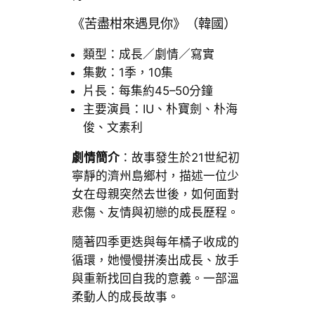
《苦盡柑來遇見你》（韓國）
類型：成長／劇情／寫實
集數：1季，10集
片長：每集約45–50分鐘
主要演員：IU、朴寶劍、朴海
俊、文素利
劇情簡介
：故事發生於21世紀初
寧靜的濟州島鄉村，描述一位少
女在母親突然去世後，如何面對
悲傷、友情與初戀的成長歷程。
隨著四季更迭與每年橘子收成的
循環，她慢慢拼湊出成長、放手
與重新找回自我的意義。一部溫
柔動人的成長故事。