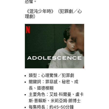
恐懼。
《混沌少年時》（犯罪劇／心
理劇）
類型：心理驚悚／犯罪劇
關鍵詞：罪惡感、秘密、成
長、道德模糊
主要角色：艾娃·科爾曼、盧卡
斯·普賴斯、米莉亞姆·朗博士
每集時長：約45–50分鐘