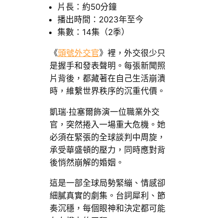
片長：約50分鐘
播出時間：2023年至今
集數：14集（2季）
《
頭號外交官
》裡，外交很少只
是握手和發表聲明。每張新聞照
片背後，都藏著在自己生活崩潰
時，維繫世界秩序的沉重代價。
凱瑞·拉塞爾飾演一位職業外交
官，突然捲入一場重大危機。她
必須在緊張的全球談判中周旋，
承受華盛頓的壓力，同時應對背
後悄然崩解的婚姻。
這是一部全球局勢緊繃、情感卻
細膩真實的劇集。台詞犀利、節
奏沉穩，每個眼神和決定都可能