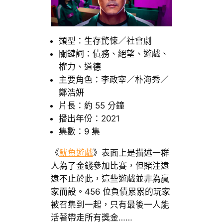
類型：生存驚悚／社會劇
關鍵詞：債務、絕望、遊戲、
權力、道德
主要角色：李政宰／朴海秀／
鄭浩妍
片長：約 55 分鐘
播出年份：2021
集數：9 集
《
魷魚遊戲
》表面上是描述一群
人為了金錢參加比賽，但賭注遠
遠不止於此，這些遊戲並非為贏
家而設。456 位負債累累的玩家
被召集到一起，只有最後一人能
活著帶走所有獎金……