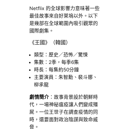
Netflix 的全球影響力意味著一些
最佳故事來自好萊塢以外。以下
是幾部在全球範圍內吸引觀眾的
國際劇集。
《王國》（韓國）
類型：歷史／恐怖／驚悚
集數：2季，每季6集
時長：每集約50分鐘
主要演員：朱智勳、裴斗娜、
柳承龍
劇情簡介
：故事背景設於朝鮮時
代，一場神秘瘟疫讓人們變成殭
屍。一位王世子在調查疫情的同
時，還要面對政治陰謀與致命威
脅。