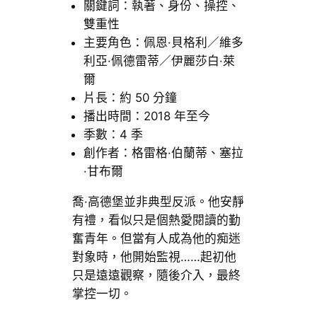
關鍵詞：執著、身份、操控、
雙重性
主要角色：佩恩·貝格利／維多
利亞·佩德雷蒂／伊麗莎白·萊
爾
片長：約 50 分鐘
播出時間：2018 年至今
季數：4 季
創作者：格雷格·伯蘭蒂、塞拉
·甘布爾
喬·高德堡並非典型反派。他安靜
有禮，看似只是個熱愛閱讀的勤
奮青年。但當有人成為他的痴迷
對象時，他開始監視……起初他
只是遠遠觀察，隨後介入，最終
掌控一切。