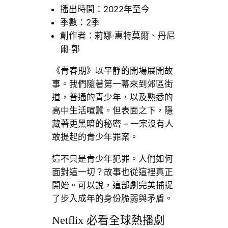
播出時間：2022年至今
季數：2季
創作者：莉娜·惠特莫爾、丹尼
爾·郭
《青春期》以平靜的開場展開故
事。我們隨著第一幕來到郊區街
道，普通的青少年，以及熟悉的
高中生活喧囂。但表面之下，隱
藏著更黑暗的秘密 – 一宗沒有人
敢提起的青少年罪案。
這不只是青少年犯罪。人們如何
面對這一切？故事也從這裡真正
開始。可以說，這部劇完美捕捉
了步入成年的身份脆弱與矛盾。
Netflix 必看全球熱播劇