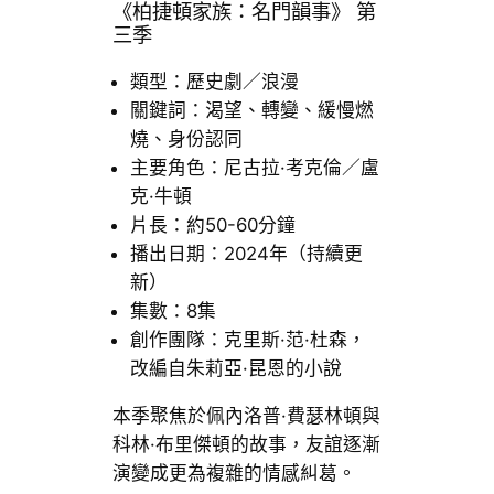
《柏捷頓家族：名門韻事》 第
三季
類型：歷史劇／浪漫
關鍵詞：渴望、轉變、緩慢燃
燒、身份認同
主要角色：尼古拉·考克倫／盧
克·牛頓
片長：約50-60分鐘
播出日期：2024年（持續更
新）
集數：8集
創作團隊：克里斯·范·杜森，
改編自朱莉亞·昆恩的小說
本季聚焦於佩內洛普·費瑟林頓與
科林·布里傑頓的故事，友誼逐漸
演變成更為複雜的情感糾葛。