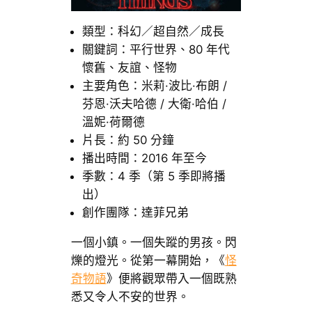
類型：科幻／超自然／成長
關鍵詞：平行世界、80 年代
懷舊、友誼、怪物
主要角色：米莉·波比·布朗 /
芬恩·沃夫哈德 / 大衛·哈伯 /
溫妮·荷爾德
片長：約 50 分鐘
播出時間：2016 年至今
季數：4 季（第 5 季即將播
出）
創作團隊：達菲兄弟
一個小鎮。一個失蹤的男孩。閃
爍的燈光。從第一幕開始，《
怪
奇物語
》便將觀眾帶入一個既熟
悉又令人不安的世界。