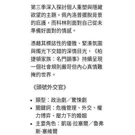
第三季深入探討個人重塑與隱藏
欲望的主題。佩內洛普擺脫背景
的庇護，而科林則面對自己從未
準備好面對的情感。
憑藉其標誌性的優雅、緊湊氛圍
與燭光下交錯的深情目光，《柏
捷頓家族：名門韻事》持續呈現
一個社會規則嚴苛但內心真情難
掩的世界。
《頭號外交官》
類型：政治劇／驚悚劇
關鍵詞：危機管理、外交、權
力博弈、壓力下的婚姻
主要角色：凱瑞·拉塞爾／魯弗
斯·塞維爾