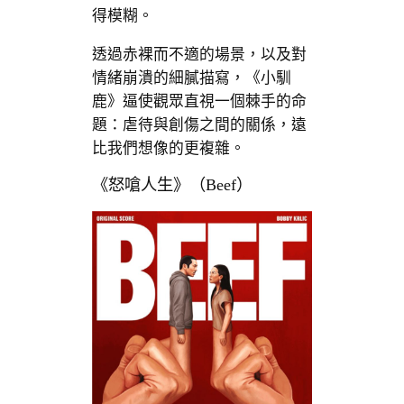
得模糊。
透過赤裸而不適的場景，以及對
情緒崩潰的細膩描寫，《小馴
鹿》逼使觀眾直視一個棘手的命
題：虐待與創傷之間的關係，遠
比我們想像的更複雜。
《怒嗆人生》（Beef）