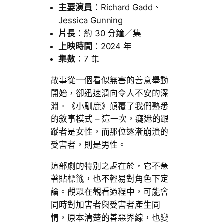
主要演員
：Richard Gadd、
Jessica Gunning
片長
：約 30 分鐘／集
上映時間
：2024 年
集數
：7 集
故事從一個看似無害的善意舉動
開始，卻迅速滑向令人不安的深
淵。《小馴鹿》顛覆了我們熟悉
的敘事模式 – 這一次，癡迷的跟
蹤者是女性，而那位逐漸崩潰的
受害者，則是男性。
這部劇的特別之處在於，它不急
著貼標籤，也不輕易對角色下定
論。觀眾在觀看過程中，可能會
同時對加害者與受害者產生同
情，原本清楚的善惡界線，也變