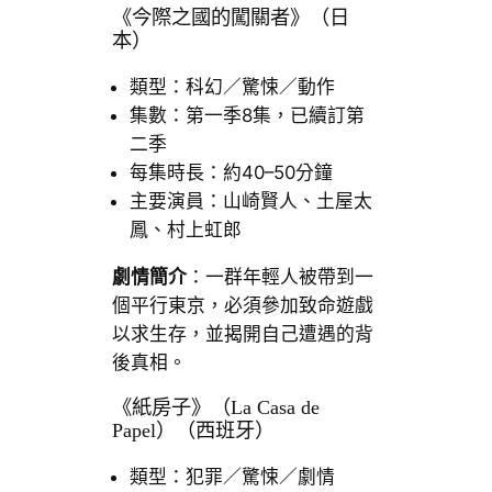
《今際之國的闖關者》（日
本）
類型：科幻／驚悚／動作
集數：第一季8集，已續訂第
二季
每集時長：約40–50分鐘
主要演員：山崎賢人、土屋太
鳳、村上虹郎
劇情簡介
：一群年輕人被帶到一
個平行東京，必須參加致命遊戲
以求生存，並揭開自己遭遇的背
後真相。
《紙房子》（La Casa de
Papel）（西班牙）
類型：犯罪／驚悚／劇情