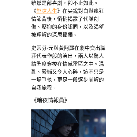
雖然是部喜劇，卻不止如此。
《
怒嗆人生
》在尖銳對白與瘋狂
情節背後，悄悄揭露了代際創
傷、壓抑的身份認同，以及渴望
被理解的深層孤獨。
史蒂芬·元與黃阿麗在劇中交出職
涯代表作般的演出，兩人以驚人
精準度穿梭在情感雷區之中。混
亂、緊繃又令人心碎，這不只是
一場爭執，更是一段逐步崩解的
自我旅程。
《暗夜情報員》