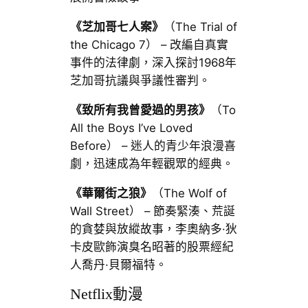
《芝加哥七人案》
（The Trial of
the Chicago 7） – 改編自真實
事件的法律劇，深入探討1968年
芝加哥抗議與爭議性審判。
《致所有我曾愛過的男孩》
（To
All the Boys I’ve Loved
Before） – 迷人的青少年浪漫喜
劇，迅速成為年輕觀眾的經典。
《華爾街之狼》
（The Wolf of
Wall Street） – 節奏緊湊、荒誕
的貪婪與放縱故事，李奧納多·狄
卡皮歐飾演臭名昭著的股票經紀
人喬丹·貝爾福特。
Netflix動漫