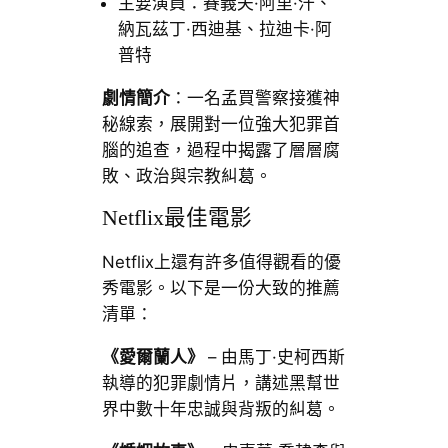
主要演員：賽義夫·阿里·汗、
納瓦茲丁·西迪基、拉迪卡·阿
普特
劇情簡介
：一名孟買警察接獲神
秘線索，展開對一位強大犯罪首
腦的追查，過程中揭露了層層腐
敗、政治與宗教糾葛。
Netflix最佳電影
Netflix上還有許多值得觀看的優
秀電影。以下是一份大致的推薦
清單：
《愛爾蘭人》
– 由馬丁·史柯西斯
執導的犯罪劇情片，講述黑幫世
界中數十年忠誠與背叛的糾葛。