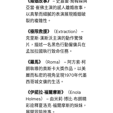
《婚姻故事》
– 史嘉蕾·喬韓森與
亞當·崔佛主演的感人離婚故事，
以真摯而細膩的表演展現婚姻破
裂的複雜性。
《極限救援》
（Extraction） –
克里斯·漢斯沃主演的動作驚悚
片，描述一名黑色行動僱傭兵在
孟加拉國執行致命任務。
《羅馬》
（Roma） – 阿方索·柯
朗執導的奧斯卡大獎作品，以美
麗而私密的視角呈現1970年代墨
西哥城女傭的生活。
《伊諾拉·福爾摩斯》
（Enola
Holmes） – 由米莉·博比·布朗精
彩詮釋夏洛克·福爾摩斯的妹妹，
展開冒險故事。