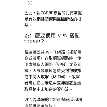
定。
因此，對TCP/IP模型的扎實掌握
是有效
網路防禦與風險評估
的根
基。
為什麼要使用 VPN 搭配
TCP/IP？
當透過公共 Wi-Fi 網路（如咖啡
廳或機場）存取網際網路時，使
用虛擬私人網路（VPN）尤為關
鍵，因該類環境易遭受
封包嗅探
或
中間人攻擊（MITM）
。攻擊
者可在這些環境中直接攔截並讀
取網路中未加密的資料流。
VPN為基礎的TCP/IP通訊流程增
添關鍵安全層級。