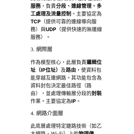
服務
，負責
分段、連線管理、多
工處理及流量控制
。主要協定為
TCP
（提供可靠的連線導向服
務）與
UDP
（提供快速的無連線
服務）。
3. 網際層
作為模型核心，此層負責
邏輯位
址（IP位址）
及
路由
，使資料包
能穿越互連網路。其功能包含為
資料封包決定最佳路徑（路
由），並處理傳輸層分段的
封裝
作業。主要協定為
IP
。
4. 網路介面層
此底層處理特定鏈路技術（如乙
太網路、Wi-Fi）上的
物理傳