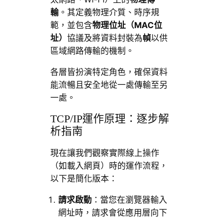
輸
。其定義物理介質、時序規
範，並包含
物理位址（MAC位
址）
協議及將資料封裝為
幀
以供
區域網路傳輸的機制。
各層皆扮演特定角色，確保資料
能流暢且安全地從一處傳輸至另
一處。
TCP/IP運作原理：逐步解
析指南
現在讓我們觀察實際線上操作
（如載入網頁）時的運作流程，
以下是簡化版本：
請求啟動
：當您在瀏覽器輸入
網址時，請求會從應用層向下