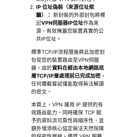
IP 位址偽裝（來源位址欺
騙）：
新封裝的外部封包將標
記
VPN伺服器IP位址
作為來
源，有效掩蓋您裝置真實的公
共IP位址。
標準TCP/IP流程隨後將此加密封
包從您的裝置路由至VPN伺服
器。由於
資料在經由本地網路底
層TCP/IP層處理前已完成加密
，
任何攔截嘗試僅能取得無法解讀
的密文。
本質上，VPN 運用 IP 提供的有
效路由能力，同時確保 TCP 賦
予的資料流可靠性與順序性，並
額外增添核心協定無法天然保障
的保密性層級。優質 VPN 服務