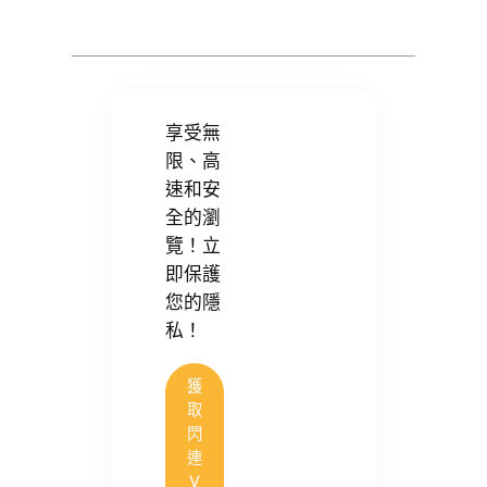
享受無
限、高
速和安
全的瀏
覽！立
即保護
您的隱
私！
獲
取
閃
連
V