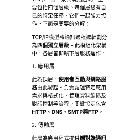
要包括四個層級。每個層級有自
己的特定任務，它們一起強力協
作。下面是簡要的分解：
TCP/IP模型將通訊過程邏輯劃分
為
四個獨立層級
– 此模組化架構
中，各層皆仰賴下層服務運作。
1. 應用層
此為頂層，
使用者互動與網路服
務
由此發起。負責處理特定應用
需求與格式化，管理資料編碼及
對話控制等流程。關鍵協定包含
HTTP、DNS、SMTP與FTP
。
2. 傳輸層
此層為應用程式提供
端對端通訊