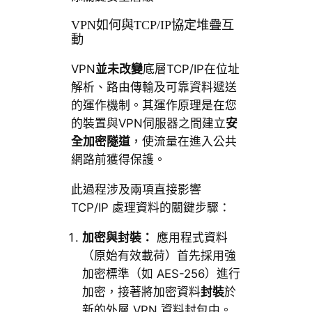
VPN如何與TCP/IP協定堆疊互
動
VPN
並未改變
底層TCP/IP在位址
解析、路由傳輸及可靠資料遞送
的運作機制。其運作原理是在您
的裝置與VPN伺服器之間建立
安
全加密隧道
，使流量在進入公共
網路前獲得保護。
此過程涉及兩項直接影響
TCP/IP 處理資料的關鍵步驟：
加密與封裝：
應用程式資料
（原始有效載荷）首先採用強
加密標準（如 AES-256）進行
加密，接著將加密資料
封裝
於
新的外層 VPN 資料封包中。