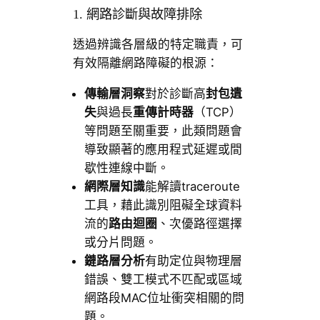
1. 網路診斷與故障排除
透過辨識各層級的特定職責，可
有效隔離網路障礙的根源：
傳輸層洞察
對於診斷高
封包遺
失
與過長
重傳計時器
（TCP）
等問題至關重要，此類問題會
導致顯著的應用程式延遲或間
歇性連線中斷。
網際層知識
能解讀traceroute
工具，藉此識別阻礙全球資料
流的
路由迴圈
、次優路徑選擇
或分片問題。
鏈路層分析
有助定位與物理層
錯誤、雙工模式不匹配或區域
網路段MAC位址衝突相關的問
題。