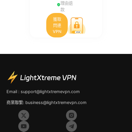
理由退
款
獲取
閃連
VPN
Email :
support@lightxtremevpn.com
商業聯繫:
business@lightxtremevpn.com