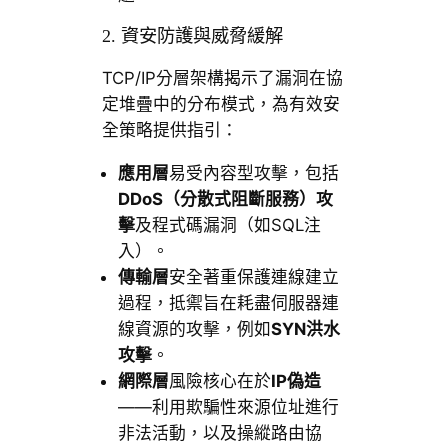
2. 資安防護與威脅緩解
TCP/IP分層架構揭示了漏洞在協
定堆疊中的分布模式，為有效安
全策略提供指引：
應用層
易受內容型攻擊，包括
DDoS（分散式阻斷服務）攻
擊
及程式碼漏洞（如SQL注
入）。
傳輸層
安全著重保護連線建立
過程，抵禦旨在耗盡伺服器連
線資源的攻擊，例如
SYN洪水
攻擊
。
網際層
風險核心在於
IP偽造
——利用欺騙性來源位址進行
非法活動，以及操縱路由協