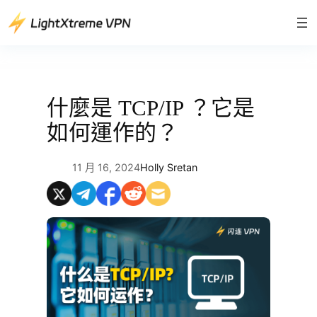
跳
至
主
要
內
容
什麼是 TCP/IP ？它是
如何運作的？
11 月 16, 2024
Holly Sretan