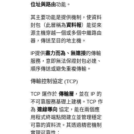
位址與路由
功能。
其主要功能是提供機制，使資料
封包（此層稱為
資料報
）能從來
源主機穿越一個或多個中繼路由
器，傳送至目的地主機。
IP提供
盡力而為、無連接
的傳輸
服務，意即無法保證封包必達、
順序傳送或避免重複傳輸。
傳輸控制協定 (TCP)
TCP 運作於
傳輸層
，並在 IP 的
不可靠服務基礎上建構。TCP 作
為
連線導向
協定，能在兩個應
用程式終端點間建立並管理穩定
可靠的資料流。其透過精密機制
實現可靠性：