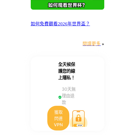
如何免費觀看2026年世界盃？
閱讀更多
»
全天候保
護您的線
上隱私！
30天無
理由退
款
獲取
閃連
VPN