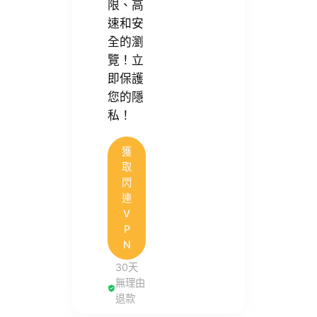
限、高
速和安
全的瀏
覽！立
即保護
您的隱
私！
獲
取
閃
連
V
P
N
30天
無理由
退款