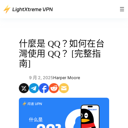
跳
至
主
要
內
容
什麼是 QQ？如何在台
灣使用 QQ？ [完整指
南]
9 月 2, 2025
Harper Moore