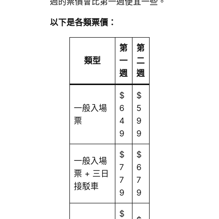
週的票價會比第一週便宜一些。
以下是各類票價：
第
第
類型
一
二
週
週
$
$
一般入場
6
5
票
4
9
9
9
$
$
一般入場
7
6
票 + 三日
7
7
接駁車
9
9
$