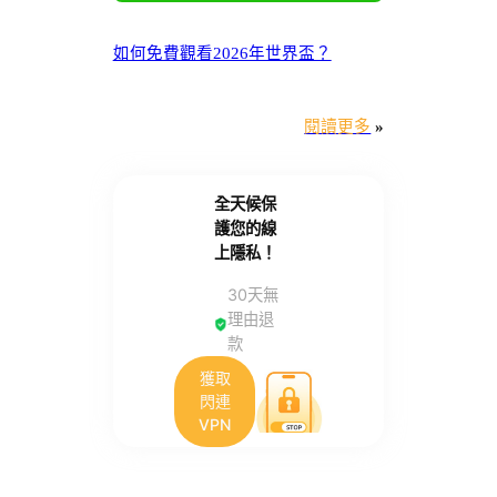
如何免費觀看2026年世界盃？
閱讀更多
»
全天候保
護您的線
上隱私！
30天無
理由退
款
獲取
閃連
VPN