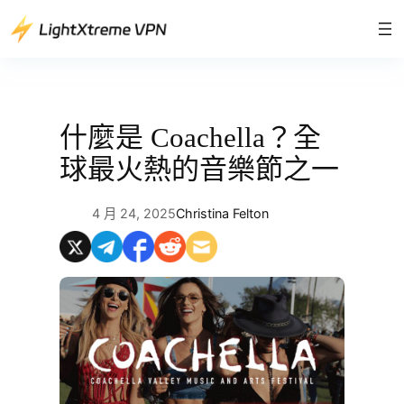
跳
至
主
要
內
容
什麼是 Coachella？全
球最火熱的音樂節之一
4 月 24, 2025
Christina Felton