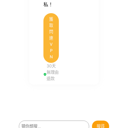
私！
獲
取
閃
連
V
P
N
30天
無理由
退款
搜
搜尋