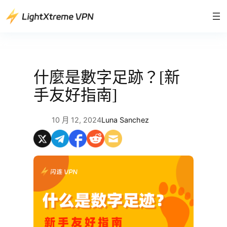
跳
至
主
要
內
容
什麼是數字足跡？[新
手友好指南]
10 月 12, 2024
Luna Sanchez