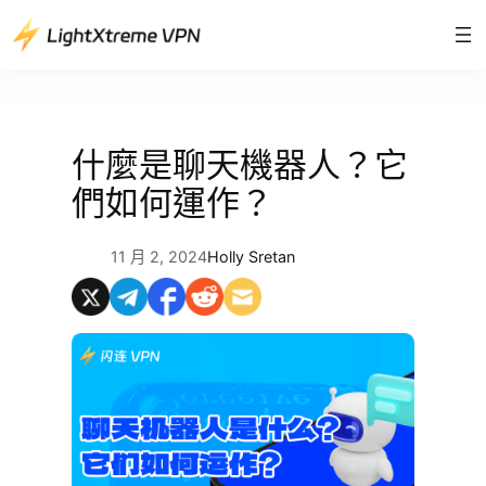
跳
至
主
要
內
容
什麼是聊天機器人？它
們如何運作？
11 月 2, 2024
Holly Sretan