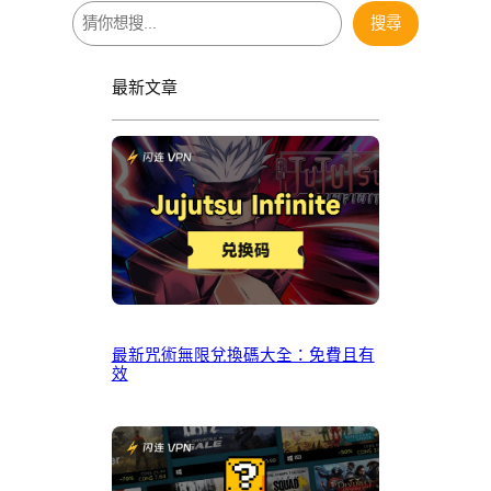
搜
搜尋
尋
最新文章
最新咒術無限兌換碼大全：免費且有
效