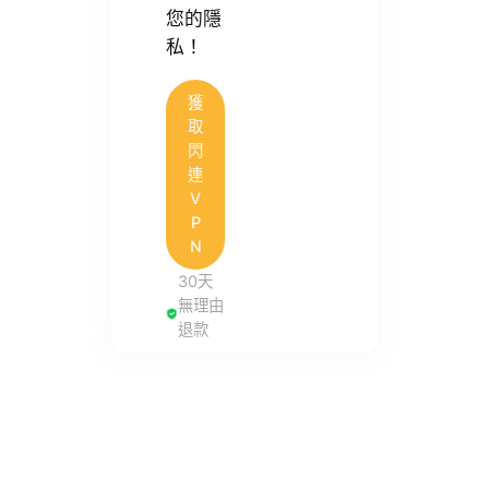
您的隱
私！
獲
取
閃
連
V
P
N
30天
無理由
退款