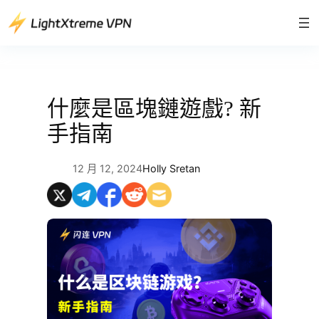
跳
至
主
要
內
容
什麼是區塊鏈遊戲? 新
手指南
12 月 12, 2024
Holly Sretan