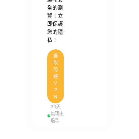
全的瀏
覽！立
即保護
您的隱
私！
獲
取
閃
連
V
P
N
30天
無理由
退款