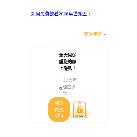
如何免費觀看2026年世界盃？
閱讀更多
»
全天候保
護您的線
上隱私！
30天無
理由退
款
獲取
閃連
VPN