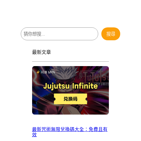
搜
搜尋
尋
最新文章
最新咒術無限兌換碼大全：免費且有
效