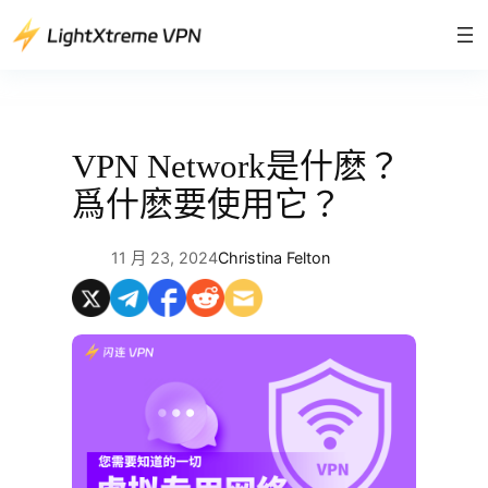
跳
至
主
要
內
容
VPN Network是什麽？
爲什麽要使用它？
11 月 23, 2024
Christina Felton