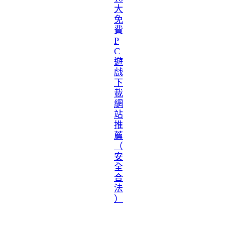
大
免
費
P
C
遊
戲
下
載
網
站
推
薦
（
安
全
合
法
）