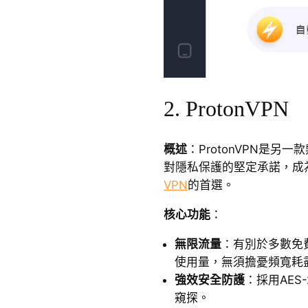
2. ProtonVPN
概述
：ProtonVPN是另一
對隱私保護的堅定承諾，成為
VPN
的首選。
核心功能
：
無限流量
：有別於多數免費V
使用量，無須擔憂頻寬耗
強效安全防護
：採用AES
窺探。