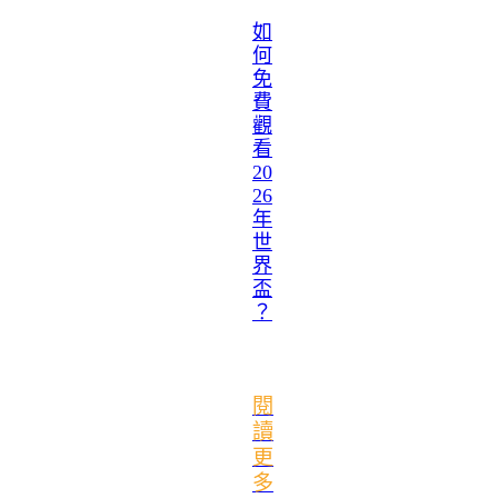
如
何
免
費
觀
看
20
26
年
世
界
盃
？
閱
讀
更
多