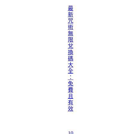
最
新
咒
術
無
限
兌
換
碼
大
全
：
免
費
且
有
效
10