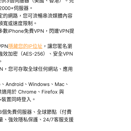
提供3個伺服器（美國、香港）。完
2000+伺服器。
定的網路，您可流暢串流媒體內容
頻寬或速度限制。
數iPhone免費VPN，閃連VPN提
VPN
隱藏您的IP位址
，讓您匿名瀏
加密（AES-256）、安全VPN
。
PN，您可存取全球任何網站、應用
e、Android、Windows、Mac、
用於 Chrome、Firefox 與
多裝置同時登入。
3個免費伺服器、全球節點（付費
、強效隱私保護、24/7客服支援