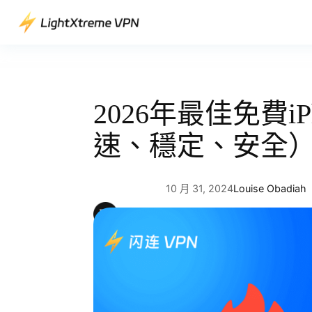
跳
至
主
要
內
容
2026年最佳免費iP
速、穩定、安全
10 月 31, 2024
Louise Obadiah