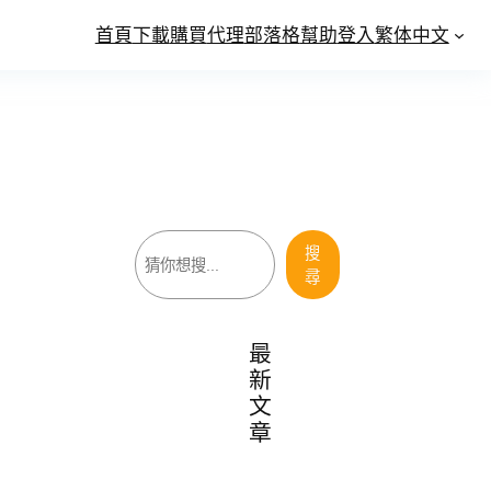
首頁
下載
購買
代理
部落格
幫助
登入
繁体中文
搜
搜
尋
尋
最
新
文
章