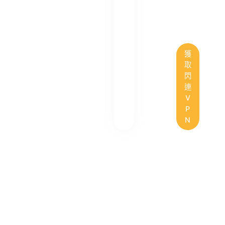
獲
取
閃
連
V
P
N