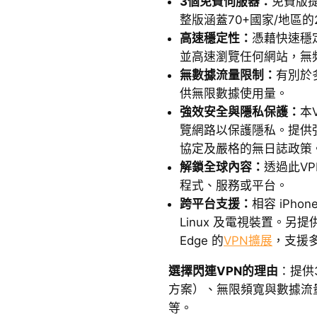
3個免費伺服器：
免費版
整版涵蓋70+國家/地區的
高速穩定性：
憑藉快速穩
並高速瀏覽任何網站，無
無數據流量限制：
有別於多
供無限數據使用量。
強效安全與隱私保護：
本
覽網路以保護隱私。提供強效
協定及嚴格的無日誌政策
解鎖全球內容：
透過此V
程式、服務或平台。
跨平台支援：
相容 iPhon
Linux 及電視裝置。另提供適
Edge 的
VPN擴展
，支援
選擇閃連VPN的理由
：提供
方案）、無限頻寬與數據流量
等。