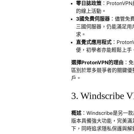
零日誌政策
：Proton
的線上活動。
3國免費伺服器
：儘管免
三國伺服器，仍能滿足用
求。
直覺式應用程式
：Proto
便，初學者亦能輕鬆上手
選擇ProtonVPN的理由
：免
區別於眾多競爭者的關鍵優
戶。
3. Windscribe 
概述
：Windscribe是另一
版本具備強大功能，完美滿足
下，同時追求隱私保護與解