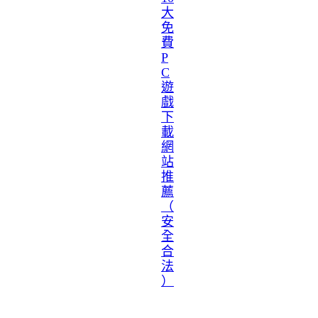
大
免
費
P
C
遊
戲
下
載
網
站
推
薦
（
安
全
合
法
）