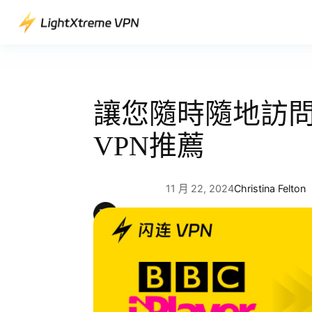
跳
至
主
要
內
容
讓您隨時隨地訪問BB
VPN推薦
11 月 22, 2024
Christina Felton