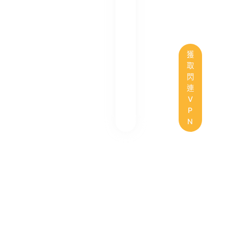
獲
取
閃
連
V
P
N