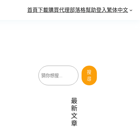
首頁
下載
購買
代理
部落格
幫助
登入
繁体中文
搜
搜
尋
尋
最
新
文
章