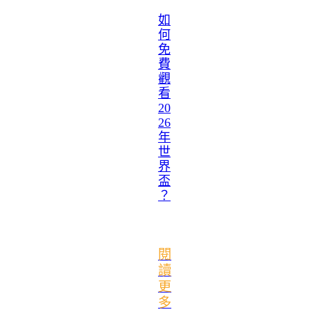
如
何
免
費
觀
看
20
26
年
世
界
盃
？
閱
讀
更
多