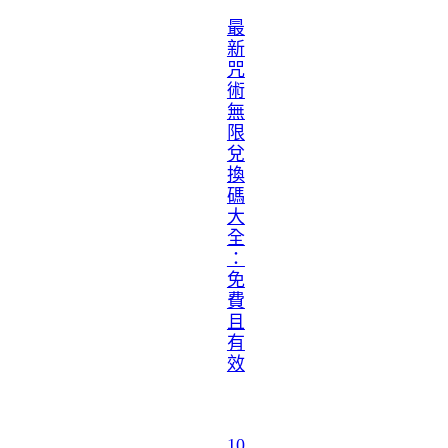
最
新
咒
術
無
限
兌
換
碼
大
全
：
免
費
且
有
效
10