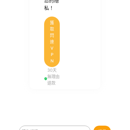
您的隱
私！
獲
取
閃
連
V
P
N
30天
無理由
退款
搜