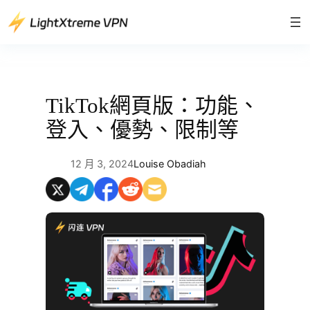
跳
至
主
要
內
容
TikTok網頁版：功能、
登入、優勢、限制等
12 月 3, 2024
Louise Obadiah