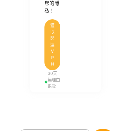
您的隱
私！
獲
取
閃
連
V
P
N
30天
無理由
退款