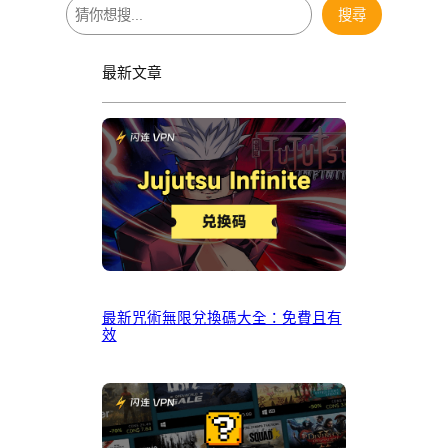
搜
搜尋
尋
最新文章
最新咒術無限兌換碼大全：免費且有
效