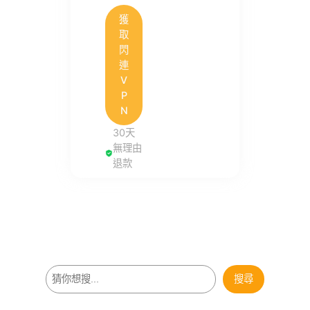
獲
取
閃
連
V
P
N
30天
無理由
退款
搜
搜尋
尋