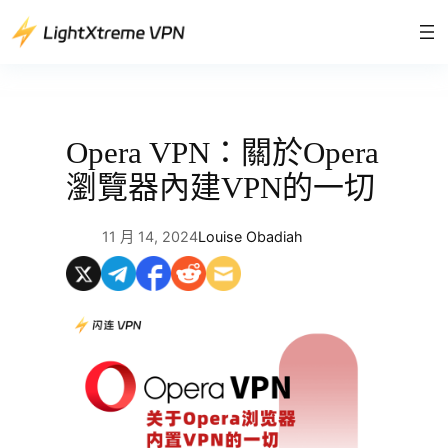
跳
至
主
要
內
容
Opera VPN：關於Opera
瀏覽器內建VPN的一切
11 月 14, 2024
Louise Obadiah