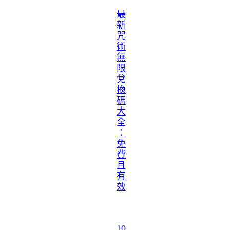
最
新
咒
術
無
限
兌
換
碼
大
全
：
免
費
且
有
效
10