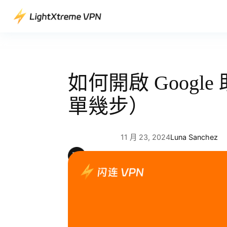
跳
至
主
要
內
容
如何開啟 Googl
單幾步）
11 月 23, 2024
Luna Sanchez