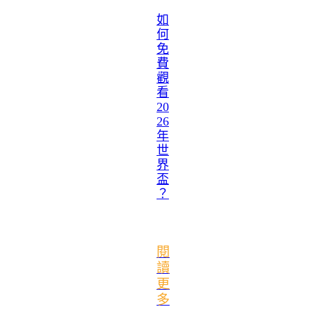
如
何
免
費
觀
看
20
26
年
世
界
盃
？
閱
讀
更
多