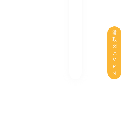
獲
取
閃
連
V
P
N