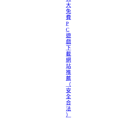
大
免
費
P
C
遊
戲
下
載
網
站
推
薦
（
安
全
合
法
）