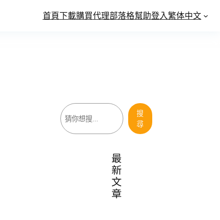
首頁
下載
購買
代理
部落格
幫助
登入
繁体中文
搜
搜
尋
尋
最
新
文
章