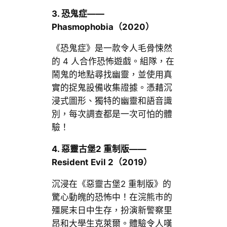
3.
恐鬼症
——
Phasmophobia
（
2020
）
《恐鬼症》是一款令人毛骨悚然
的 4 人合作恐怖遊戲。組隊，在
鬧鬼的地點尋找幽靈，並使用真
實的捉鬼設備收集證據。憑藉沉
浸式圖形、獨特的幽靈和語音識
別，每次調查都是一次可怕的體
驗！
4.
惡靈古堡
2
重制版
——
Resident Evil 2
（
2019
）
沉浸在《惡靈古堡2 重制版》的
驚心動魄的恐怖中！在浣熊市的
殭屍末日中生存，扮演新警察里
昂和大學生克萊爾。體驗令人嘆