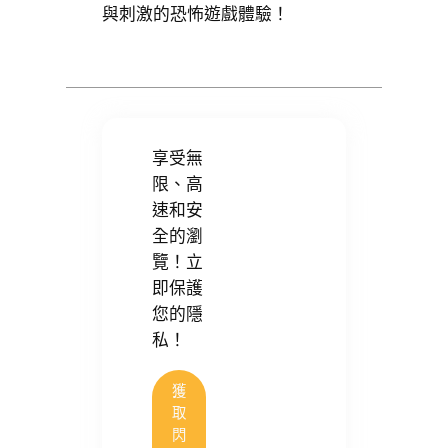
與刺激的恐怖遊戲體驗！
享受無
限、高
速和安
全的瀏
覽！立
即保護
您的隱
私！
獲
取
閃