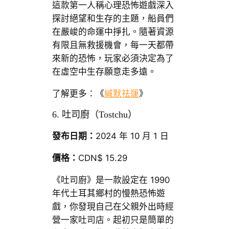
這款第一人稱心理恐怖遊戲深入
探討絕望和生存的主題，船員們
在嚴峻的命運中掙扎。隨著資源
有限且無救援機會，每一天都帶
來新的恐怖，玩家必須決定為了
在虛空中生存願意走多遠。
了解更多：《
緘默祛運
》
6. 吐司廚（Tostchu）
發布日期：
2024 年 10 月 1 日
價格：
CDN$ 15.29
《吐司廚》是一款設定在 1990
年代土耳其鄉村的慢熱恐怖遊
戲，你發現自己在父親外出時經
營一家吐司店。起初只是簡單的