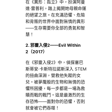
在《異形：孤立》中，扮演阿曼
達·雷普利，踏上揭開她母親命運
的絕望之旅。在充滿恐懼、危險
和背叛的世界中面對無情的異形
——生存需要你全部的勇氣和智
慧！
2.
邪靈入侵2——Evil Within
2
（2017
）
在《邪靈入侵2》中，偵探塞巴
斯蒂安·卡斯特拉諾斯深入 STEM
的扭曲深淵，營救他失蹤的女
兒。被夢魘般的生物和無情的恐
懼所困擾，每一步都是一場為救
贖而戰的戰鬥。這是最激烈的生
存恐怖——面對你的恐懼，否則
就會被它們吞噬！