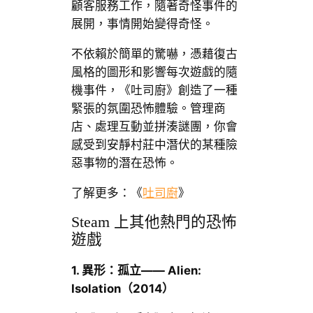
顧客服務工作，隨著奇怪事件的
展開，事情開始變得奇怪。
不依賴於簡單的驚嚇，憑藉復古
風格的圖形和影響每次遊戲的隨
機事件，《吐司廚》創造了一種
緊張的氛圍恐怖體驗。管理商
店、處理互動並拼湊謎團，你會
感受到安靜村莊中潛伏的某種險
惡事物的潛在恐怖。
了解更多：《
吐司廚
》
Steam 上其他熱門的恐怖
遊戲
1.
異形：孤立—— Alien:
Isolation
（2014
）