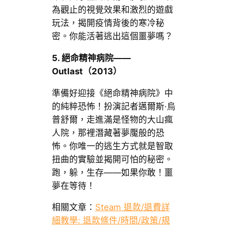
為觀止的視覺效果和激烈的遊戲
玩法，揭開疫情背後的寒冷秘
密。你能活著逃出這個噩夢嗎？
5.
絕命精神病院
——
Outlast
（
2013
）
準備好迎接《絕命精神病院》中
的純粹恐怖！扮演記者邁爾斯·烏
普舒爾，走進滿是怪物的大山瘋
人院，那裡潛藏著夢魘般的恐
怖。你唯一的逃生方式就是智取
扭曲的實驗並揭開可怕的秘密。
跑，躲，生存——如果你敢！噩
夢在等待！
相關文章：
Steam 退款/退費詳
細教學: 退款條件/時間/政策/規