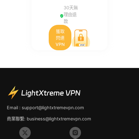
30天無
理由退
款
獲取
閃連
VPN
Email :
support@lightxtremevpn.com
商業聯繫:
business@lightxtremevpn.com