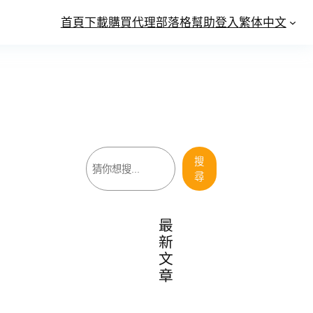
首頁
下載
購買
代理
部落格
幫助
登入
繁体中文
搜
搜
尋
尋
最
新
文
章