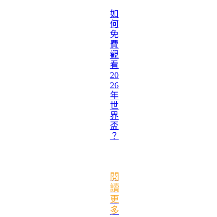
如
何
免
費
觀
看
20
26
年
世
界
盃
？
閱
讀
更
多