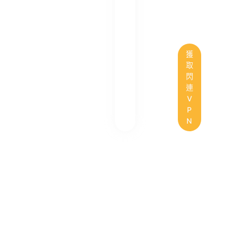
獲
取
閃
連
V
P
N