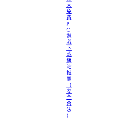
大
免
費
P
C
遊
戲
下
載
網
站
推
薦
（
安
全
合
法
）