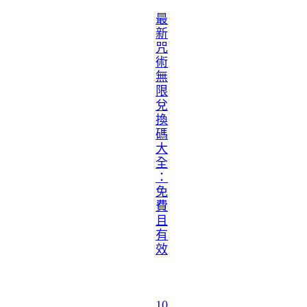
最
新
咒
術
無
限
兌
換
碼
大
全
：
免
費
且
有
效
10