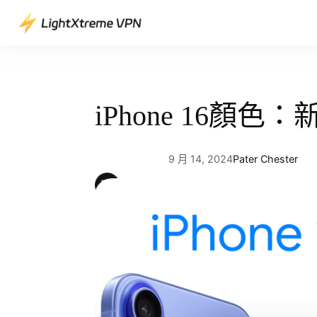
跳
至
主
要
內
容
iPhone 16顏色
9 月 14, 2024
Pater Chester