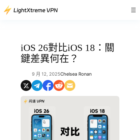
跳
至
主
要
內
容
iOS 26對比iOS 18：關
鍵差異何在？
9 月 12, 2025
Chelsea Ronan