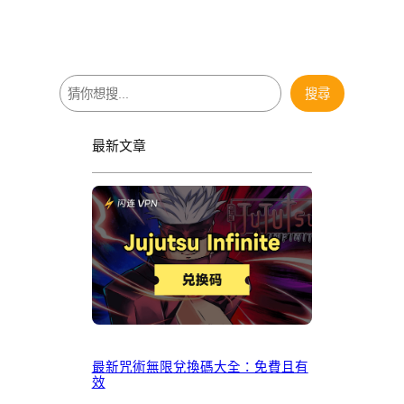
搜
搜尋
尋
最新文章
最新咒術無限兌換碼大全：免費且有
效