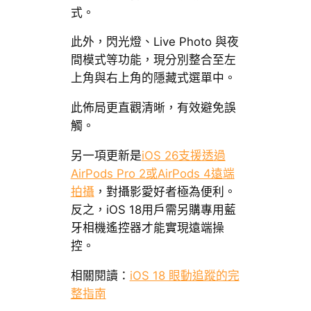
式。
此外，閃光燈、Live Photo 與夜
間模式等功能，現分別整合至左
上角與右上角的隱藏式選單中。
此佈局更直觀清晰，有效避免誤
觸。
另一項更新是
iOS 26支援透過
AirPods Pro 2或AirPods 4遠端
拍攝
，對攝影愛好者極為便利。
反之，iOS 18用戶需另購專用藍
牙相機遙控器才能實現遠端操
控。
相關閱讀：
iOS 18 眼動追蹤的完
整指南