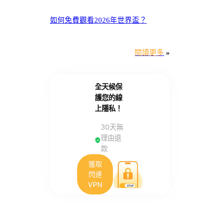
如何免費觀看2026年世界盃？
閱讀更多
»
全天候保
護您的線
上隱私！
30天無
理由退
款
獲取
閃連
VPN