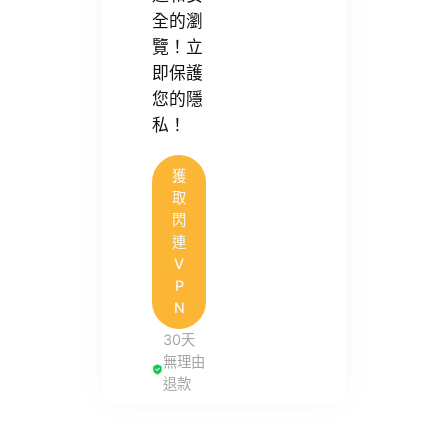
全的瀏
覽！立
即保護
您的隱
私！
獲
取
閃
連
V
P
N
30天
無理由
退款