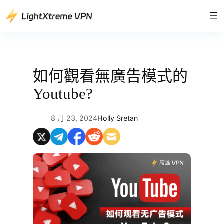
跳
至
主
要
內
容
如何觀看無廣告模式的
Youtube?
8 月 23, 2024
Holly Sretan