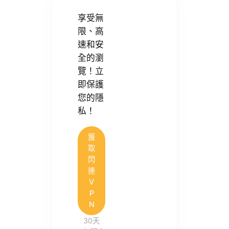
享受無
限、高
速和安
全的瀏
覽！立
即保護
您的隱
私！
獲
取
閃
連
V
P
N
30天