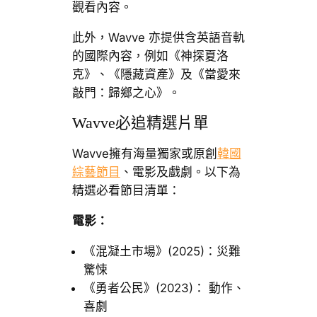
觀看內容。
此外，Wavve 亦提供含英語音軌
的國際內容，例如《神探夏洛
克》、《隱藏資產》及《當愛來
敲門：歸鄉之心》。
Wavve必追精選片單
Wavve擁有海量獨家或原創
韓國
綜藝節目
、電影及戲劇。以下為
精選必看節目清單：
電影：
《混凝土市場》(2025)：災難
驚悚
《勇者公民》(2023)： 動作、
喜劇