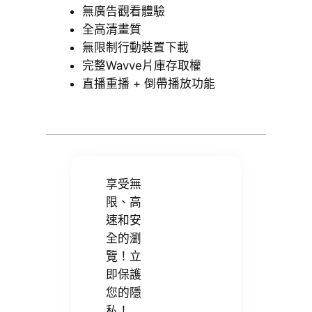
無廣告觀看體驗
全高清畫質
無限制行動裝置下載
完整Wavve片庫存取權
直播重播 + 倒帶播放功能
享受無
限、高
速和安
全的瀏
覽！立
即保護
您的隱
私！