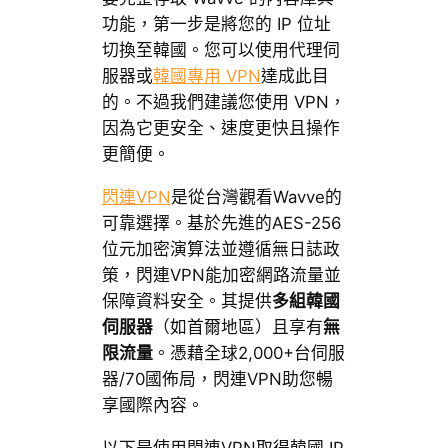
功能，第一步是將您的 IP 位址
切換至韓國。您可以使用代理伺
服器或
韓國專用 VPN
達成此目
的。不過我們建議您使用 VPN，
因為它更安全、速度更快且操作
更簡便。
閃連VPN
是從台灣觀看Wavve的
可靠選擇。基於先進的AES-256
位元加密演算法並遵循無日誌政
策，閃連VPN能加密網路流量並
保障資料安全。其提供
多組韓國
伺服器
（如首爾地區）且享有
無
限流量
。憑藉全球2,000+台伺服
器/70國佈局，閃連VPN助您暢
享國際內容。
以下是使用閃連VPN取得韓國 IP