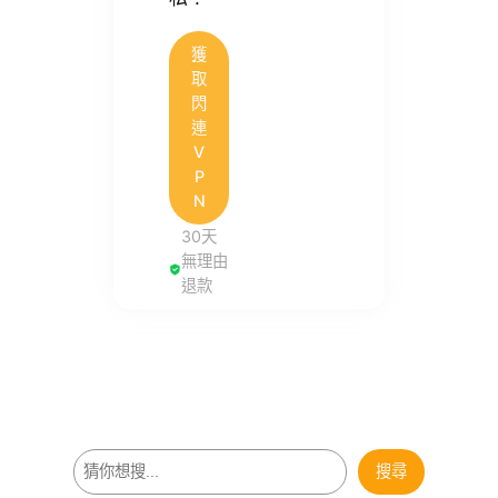
獲
取
閃
連
V
P
N
30天
無理由
退款
搜
搜尋
尋