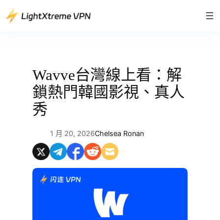
跳
至
主
要
內
容
Wavve台灣線上看：解
鎖熱門韓國影視、真人
秀
1 月 20, 2026
Chelsea Ronan