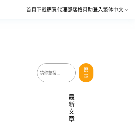
首頁
下載
購買
代理
部落格
幫助
登入
繁体中文
搜
搜
尋
尋
最
新
文
章