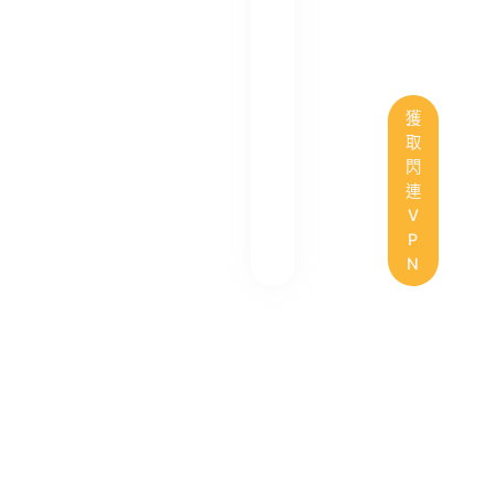
獲
取
閃
連
V
P
N