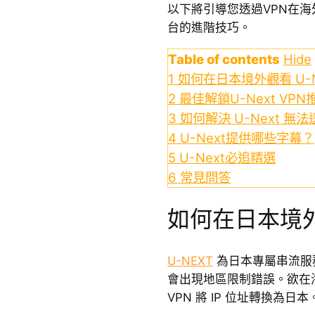
以下將引導您透過VPN在海
台的進階技巧。
Table of contents
Hide
1
如何在日本境外觀看 U-N
2
最佳解鎖U-Next VPN
3
如何解決 U-Next 無
4
U-Next提供哪些字幕？
5
U-Next必追精選
6
常見問答
如何在日本境外觀
U-NEXT
為日本專屬串流服
會出現地區限制錯誤。欲在海
VPN 將 IP 位址轉換為