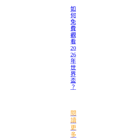
如
何
免
費
觀
看
20
26
年
世
界
盃
？
閱
讀
更
多