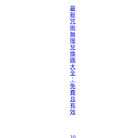
最
新
咒
術
無
限
兌
換
碼
大
全
：
免
費
且
有
效
10