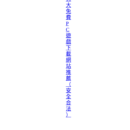
大
免
費
P
C
遊
戲
下
載
網
站
推
薦
（
安
全
合
法
）