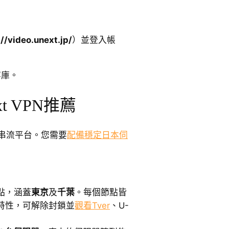
://video.unext.jp/
）並登入帳
容庫。
t VPN推薦
本串流平台。您需要
配備穩定日本伺
點，涵蓋
東京
及
千葉
。每個節點皆
特性，可解除封鎖並
觀看Tver
、U-