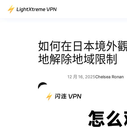
跳
至
主
要
內
容
如何在日本境外觀看
地解除地域限制
12 月 16, 2025
Chelsea Ronan