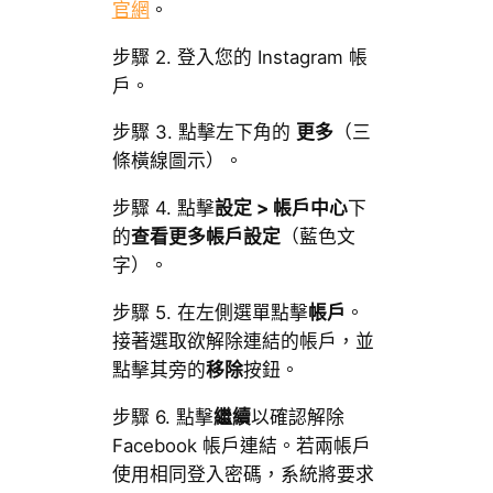
官網
。
步驟 2. 登入您的 Instagram 帳
戶。
步驟 3. 點擊左下角的
更多
（三
條橫線圖示）。
步驟 4. 點擊
設定 > 帳戶中心
下
的
查看更多帳戶設定
（藍色文
字）。
步驟 5. 在左側選單點擊
帳戶
。
接著選取欲解除連結的帳戶，並
點擊其旁的
移除
按鈕。
步驟 6. 點擊
繼續
以確認解除
Facebook 帳戶連結。若兩帳戶
使用相同登入密碼，系統將要求