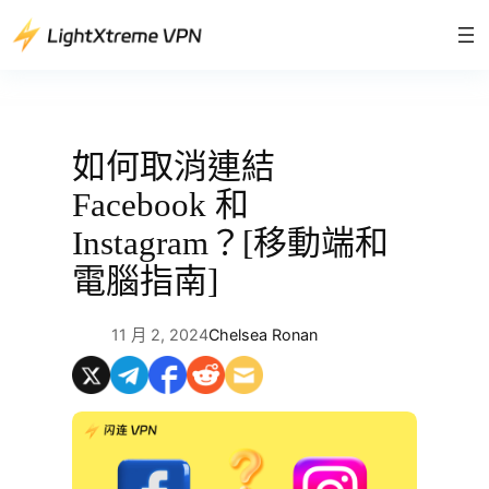
跳
至
主
要
內
容
如何取消連結
Facebook 和
Instagram？[移動端和
電腦指南]
11 月 2, 2024
Chelsea Ronan