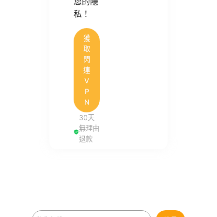
您的隱
私！
獲
取
閃
連
V
P
N
30天
無理由
退款
搜