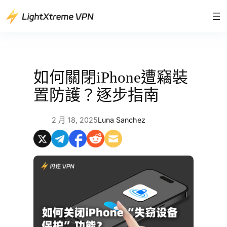
跳
至
主
要
內
容
如何關閉iPhone遭竊裝
置防護？逐步指南
2 月 18, 2025
Luna Sanchez