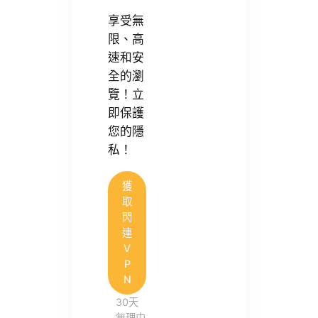
享受無
限、高
速和安
全的瀏
覽！立
即保護
您的隱
私！
獲
取
閃
連
V
P
N
30天
無理由